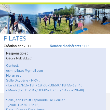
PILATES
Vous Êtes Ici
Création en :
2017
Nombre d'adhérents :
112
Responsable :
Cécile NEDELLEC
Contact:
asmr.pilates@gmail.com
Horaires :
Salle Oxygène - HRM :
- Lundi (17h15-18h / 18h05-18h50 / 18h55-19h40)
- Mardi (17h15-18h / 18h05-18h50 / 18h55-19h40)
Salle Jean Prouff Esplanade De Gaulle :
- Jeudi (12h30-13h15)
Dojo – Piscine Bréquigny :