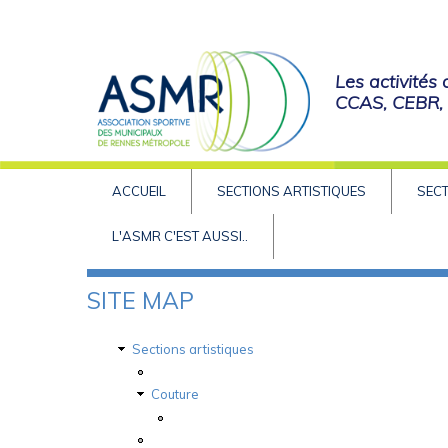
Les activités
CCAS, CEBR, e
ACCUEIL
SECTIONS ARTISTIQUES
SECT
L'ASMR C'EST AUSSI..
SITE MAP
Vous Êtes Ici
Sections artistiques
Art Floral
Couture
Couture_Atelier_Theme_Fiche_inscription_2
Danse country