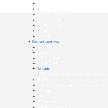
Dessin / Aquarelle
Education canine
Jeux de sociétés (loisirs)
Les Chante-midi
Les chants libres
Musiques
Oenologie
Sections sportives
Badminton
Basket
Cardio Training
Course à pied
Escalade
Idée cadeau de Noël : Billets tarifs réduits sa
FITNESS
Fit Mix (Renforcement musculaire / Musculation)
Fitboxing
GOLF
Gym aquatique
Gym d'entretien (loisirs)