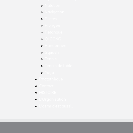
Natation
Navigation
Pilates
Plongée
Pétanque
QI GONG
Randonnée
Squash
Tennis
Tennis de table
Yoga
Photothèque
Contact
HISTOIRE
L'Organisation
L'asmr c'est aussi..