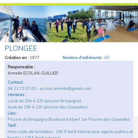
PLONGÉE
Vous Êtes Ici
Création en :
1977
Nombre d'adhérents :
65
Responsable :
Armelle ECOLAN-GUILLIER
Contact:
06.22.72.37.00 - ecolan.armelle@gmail.com
Horaires :
Lundi de 20h à 22h (piscine Bréquigny)
Jeudi de 19h à 22h (piscine des Gayeulles)
Lieu :
Piscine de Bréquigny Boulevard Abert 1er Piscine des Gayeulles
Tarif :
Hors coûts de formation : 140 € (tarif interne pour agents publics et
famille) / 175€ (tarif externe)