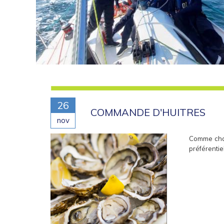
26
COMMANDE D'HUITRES
nov
Comme chaq
préférentiel