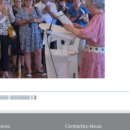
 le 12 juin
emier
‹ précédent
1
2
ions
Contactez-Nous