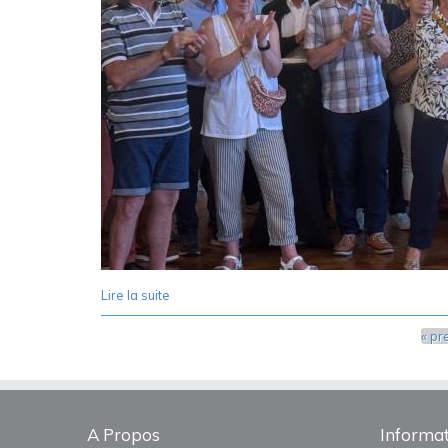
Lire la suite
de 60 Ans ASMR - Réception à l'Hôtel de Ville,
Pages
« pr
A Propos
Informat